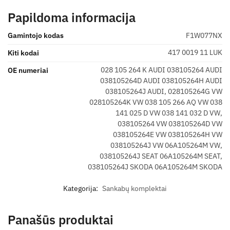
Papildoma informacija
Gamintojo kodas
F1W077NX
417 0019 11 LUK
Kiti kodai
028 105 264 K AUDI 038105264 AUDI
OE numeriai
038105264D AUDI 038105264H AUDI
038105264J AUDI, 028105264G VW
028105264K VW 038 105 266 AQ VW 038
141 025 D VW 038 141 032 D VW,
038105264 VW 038105264D VW
038105264E VW 038105264H VW
038105264J VW 06A105264M VW,
038105264J SEAT 06A105264M SEAT,
038105264J SKODA 06A105264M SKODA
Kategorija:
Sankabų komplektai
Panašūs produktai