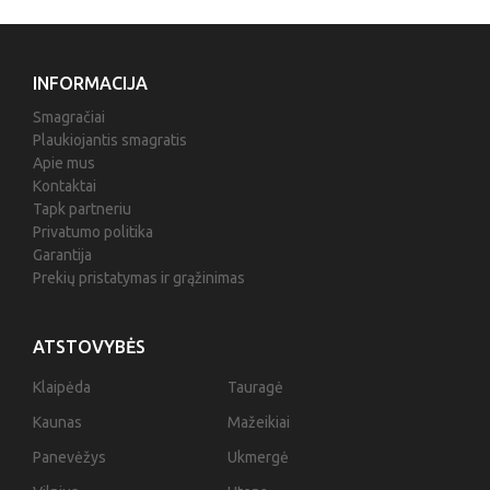
INFORMACIJA
Smagračiai
Plaukiojantis smagratis
Apie mus
Kontaktai
Tapk partneriu
Privatumo politika
Garantija
Prekių pristatymas ir grąžinimas
ATSTOVYBĖS
Klaipėda
Tauragė
Kaunas
Mažeikiai
Panevėžys
Ukmergė