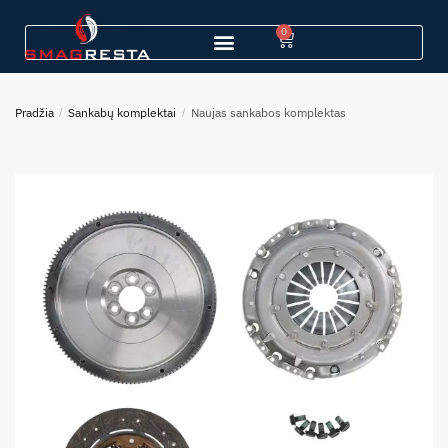
0
Pradžia
/
Sankabų komplektai
/
Naujas sankabos komplektas