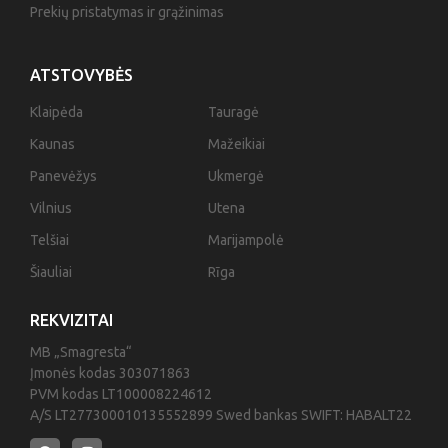
Prekių pristatymas ir grąžinimas
ATSTOVYBĖS
Klaipėda
Tauragė
Kaunas
Mažeikiai
Panevėžys
Ukmergė
Vilnius
Utena
Telšiai
Marijampolė
Šiauliai
Rīga
REKVIZITAI
MB „Smagresta“
Įmonės kodas 303071863
PVM kodas LT100008224612
A/S LT277300010135552899 Swed bankas SWIFT: HABALT22