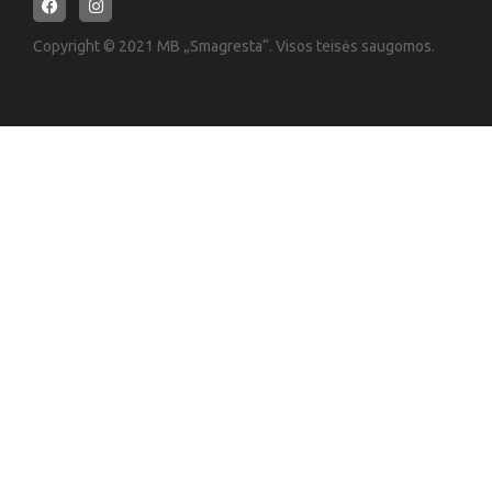
Copyright © 2021 MB „Smagresta“. Visos teisės saugomos.