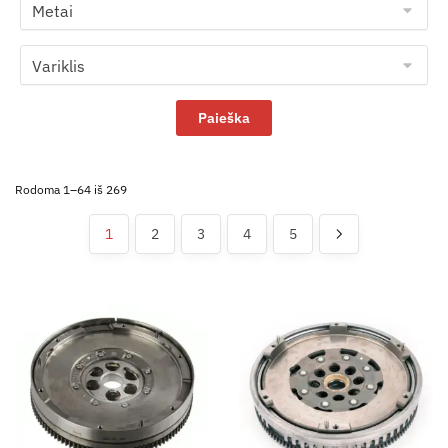
Rodoma 1–64 iš 269
1
2
3
4
5