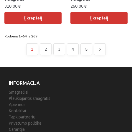
310.00
€
250.00
€
Į krepšelį
Į krepšelį
Rodoma 1–64 iš 269
1
2
3
4
5
INFORMACIJA
Smagračiai
Plaukiojantis smagratis
Apie mus
Kontaktai
Tapk partneriu
Privatumo politika
Garantija