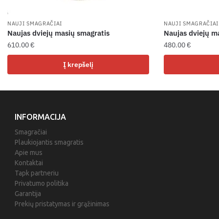
NAUJI SMAGRAČIAI
NAUJI SMAGRAČIAI
Naujas dviejų masių smagratis
Naujas dviejų m
610.00
€
480.00
€
Į krepšelį
INFORMACIJA
Smagračiai
Plaukiojantis smagratis
Apie mus
Kontaktai
Tapk partneriu
Privatumo politika
Garantija
Prekių pristatymas ir grąžinimas