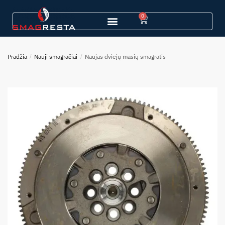
0
Pradžia
/
Nauji smagračiai
/
Naujas dviejų masių smagratis