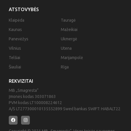
ATSTOVYBĖS
Klaipėda
Tauragė
Kaunas
Mažeikiai
Panevėžys
Ukmergė
Vilnius
Utena
Telšiai
Marijampolė
Šiauliai
Rīga
REKVIZITAI
MB „Smagresta“
Įmonės kodas 303071863
PVM kodas LT100008224612
A/S LT277300010135552899 Swed bankas SWIFT: HABALT22
Copyright © 2021 MB „Smagresta“. Visos teisės saugomos.