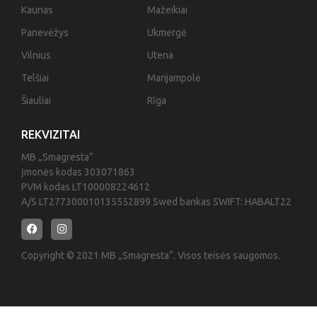
Kaunas
Mažeikiai
Panevėžys
Ukmergė
Vilnius
Utena
Telšiai
Marijampolė
Šiauliai
Rīga
REKVIZITAI
MB „Smagresta“
Įmonės kodas 303071863
PVM kodas LT100008224612
A/S LT277300010135552899 Swed bankas SWIFT: HABALT22
Copyright © 2021 MB „Smagresta“. Visos teisės saugomos.