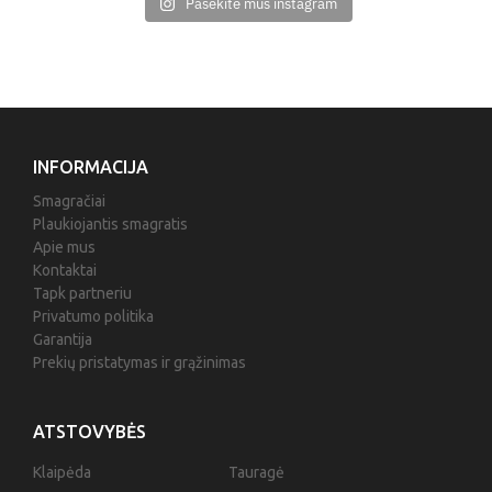
Pasekite mus instagram
INFORMACIJA
Smagračiai
Plaukiojantis smagratis
Apie mus
Kontaktai
Tapk partneriu
Privatumo politika
Garantija
Prekių pristatymas ir grąžinimas
ATSTOVYBĖS
Klaipėda
Tauragė