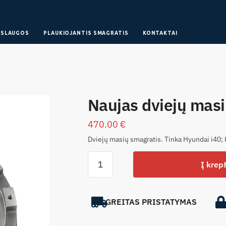
ASLAUGOS
PLAUKIOJANTIS SMAGRATIS
KONTAKTAI
Naujas dviejų masi
470.00
€
Dviejų masių smagratis. Tinka Hyundai i40;
Į krepš
GREITAS PRISTATYMAS