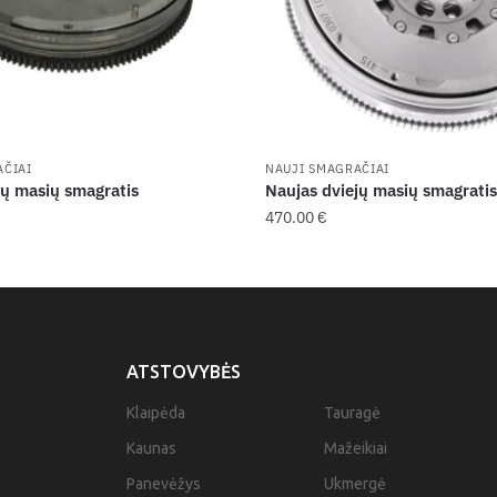
AČIAI
NAUJI SMAGRAČIAI
jų masių smagratis
Naujas dviejų masių smagratis
470.00
€
ATSTOVYBĖS
Klaipėda
Tauragė
Kaunas
Mažeikiai
Panevėžys
Ukmergė