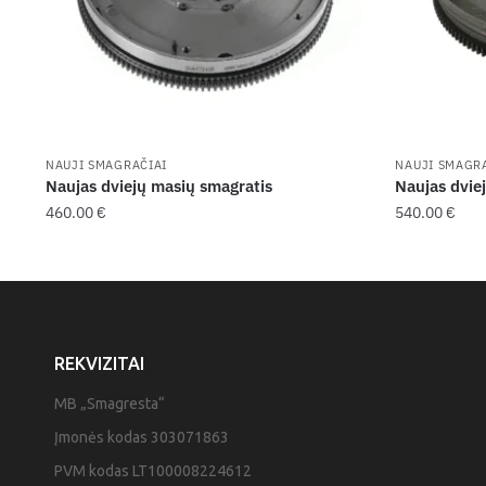
NAUJI SMAGRAČIAI
NAUJI SMAGR
Naujas dviejų masių smagratis
Naujas dvie
460.00
€
540.00
€
REKVIZITAI
MB „Smagresta“
Įmonės kodas 303071863
PVM kodas LT100008224612