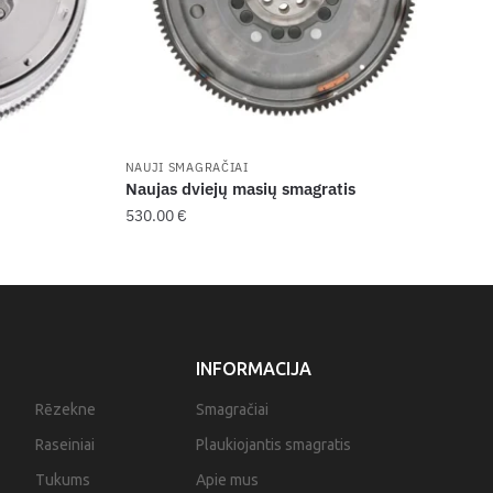
NAUJI SMAGRAČIAI
Naujas dviejų masių smagratis
530.00
€
INFORMACIJA
Rēzekne
Smagračiai
Raseiniai
Plaukiojantis smagratis
Tukums
Apie mus