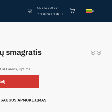
+370 600 25051
LT
info@smagresta.lt
ų smagratis
 KIA Carens, Optima.
elį
SAUGUS APMOKĖJIMAS