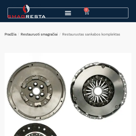
0
Pradžia
/
Restauruoti smagračiai
/
Restauruotas sankabos komplektas