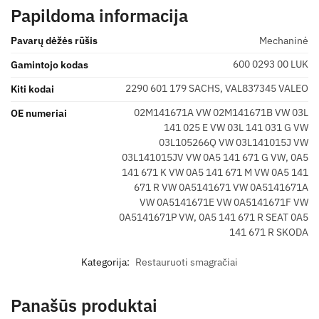
Papildoma informacija
Pavarų dėžės rūšis
Mechaninė
600 0293 00 LUK
Gamintojo kodas
2290 601 179 SACHS, VAL837345 VALEO
Kiti kodai
02M141671A VW 02M141671B VW 03L
OE numeriai
141 025 E VW 03L 141 031 G VW
03L105266Q VW 03L141015J VW
03L141015JV VW 0A5 141 671 G VW, 0A5
141 671 K VW 0A5 141 671 M VW 0A5 141
671 R VW 0A5141671 VW 0A5141671A
VW 0A5141671E VW 0A5141671F VW
0A5141671P VW, 0A5 141 671 R SEAT 0A5
141 671 R SKODA
Kategorija:
Restauruoti smagračiai
Panašūs produktai