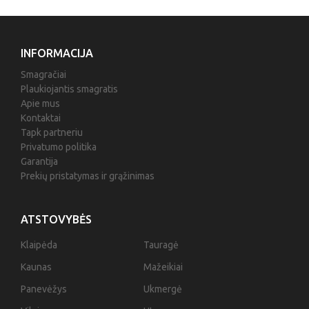
INFORMACIJA
Smagračiai
Plaukiojantis smagratis
Apie mus
Kontaktai
Tapk partneriu
Privatumo politika
Garantija
Prekių pristatymas ir grąžinimas
ATSTOVYBĖS
Klaipėda
Tauragė
Kaunas
Mažeikiai
Panevėžys
Ukmergė