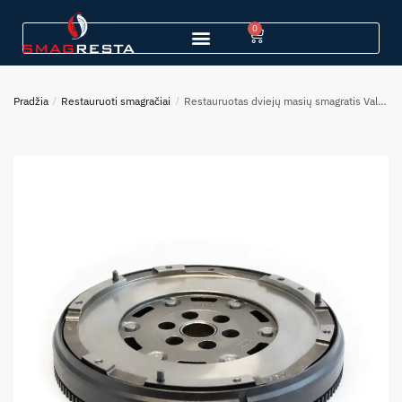
0
Pradžia
/
Restauruoti smagračiai
/
Restauruotas dviejų masių smagratis Valeo