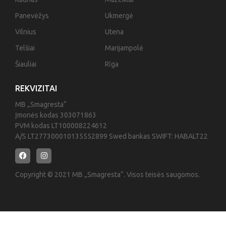
Panevėžys
Ukmergė
Vilnius
Utena
Telšiai
Marijampolė
Šiauliai
Rīga
REKVIZITAI
MB „Smagresta“
Įmonės kodas 303071863
PVM kodas LT100008224612
A/S LT277300010135552899 Swed bankas SWIFT: HABALT22
Copyright © 2021 MB „Smagresta“. Visos teisės saugomos.