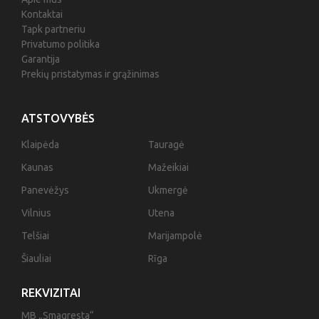
Kontaktai
Tapk partneriu
Privatumo politika
Garantija
Prekių pristatymas ir grąžinimas
ATSTOVYBĖS
Klaipėda
Tauragė
Kaunas
Mažeikiai
Panevėžys
Ukmergė
Vilnius
Utena
Telšiai
Marijampolė
Šiauliai
Rīga
REKVIZITAI
MB „Smagresta“