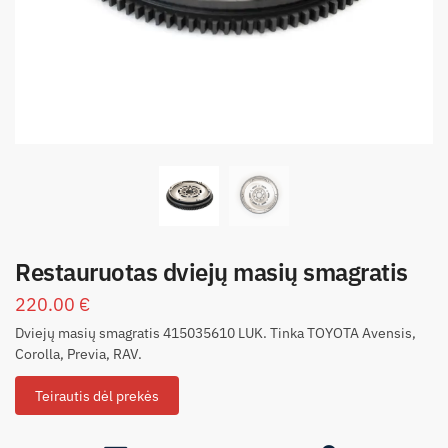
Restauruotas dviejų masių smagratis
220.00
€
Dviejų masių smagratis 415035610 LUK. Tinka TOYOTA Avensis,
Corolla, Previa, RAV.
Teirautis dėl prekės