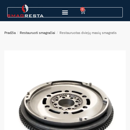
0
Pradžia
/
Restauruoti smagračiai
/
Restauruotas dviejų masių smagratis