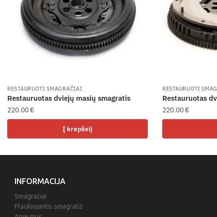
RESTAURUOTI SMAGRAČIAI
RESTAURUOTI SMAG
Restauruotas dviejų masių smagratis
Restauruotas dv
220.00
€
220.00
€
Į krepšelį
INFORMACIJA
Smagračiai
Plaukiojantis smagratis
Apie mus