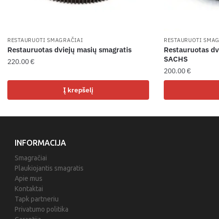
RESTAURUOTI SMAGRAČIAI
RESTAURUOTI SMAG
Restauruotas dviejų masių smagratis
Restauruotas dv
SACHS
220.00
€
200.00
€
Į krepšelį
INFORMACIJA
Smagračiai
Plaukiojantis smagratis
Apie mus
Kontaktai
Tapk partneriu
Privatumo politika