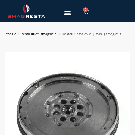
0
Pradžia
/
Restauruoti smagračiai
/
Restauruotas dviejų masių smagratis