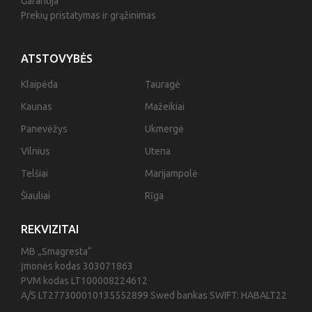
Garantija
Prekių pristatymas ir grąžinimas
ATSTOVYBĖS
Klaipėda
Tauragė
Kaunas
Mažeikiai
Panevėžys
Ukmergė
Vilnius
Utena
Telšiai
Marijampolė
Šiauliai
Rīga
REKVIZITAI
MB „Smagresta“
Įmonės kodas 303071863
PVM kodas LT100008224612
A/S LT277300010135552899 Swed bankas SWIFT: HABALT22