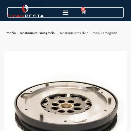
0
Pradžia
/
Restauruoti smagračiai
/
Restauruotas dviejų masių smagratis