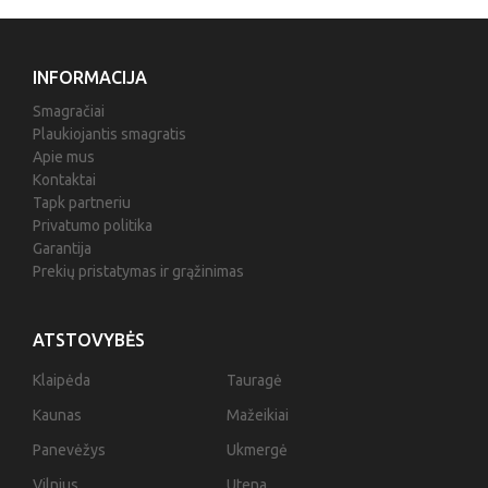
INFORMACIJA
Smagračiai
Plaukiojantis smagratis
Apie mus
Kontaktai
Tapk partneriu
Privatumo politika
Garantija
Prekių pristatymas ir grąžinimas
ATSTOVYBĖS
Klaipėda
Tauragė
Kaunas
Mažeikiai
Panevėžys
Ukmergė
Vilnius
Utena