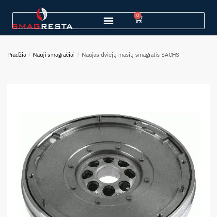
0
Pradžia
/
Nauji smagračiai
/
Naujas dviejų masių smagratis SACHS