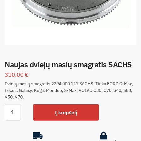
Naujas dviejų masių smagratis SACHS
310.00
€
Dviejų masių smagratis 2294 000 111 SACHS. Tinka FORD C-Max,
Focus, Galaxy, Kuga, Mondeo, S-Max; VOLVO C30, C70, S40, S80,
V50, V70.
Į krepšelį