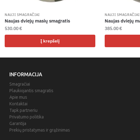
NAUJI SMAGRAČIAI
NAUJI SMAGRAČIAI
Naujas dviejų masių smagratis
Naujas dviejų m
530.00
€
385.00
€
Į krepšelį
INFORMACIJA
Smagračiai
Plaukiojantis smagratis
Apie mus
Kontaktai
Tapk partneriu
Privatumo politika
Garantija
Prekių pristatymas ir grąžinimas