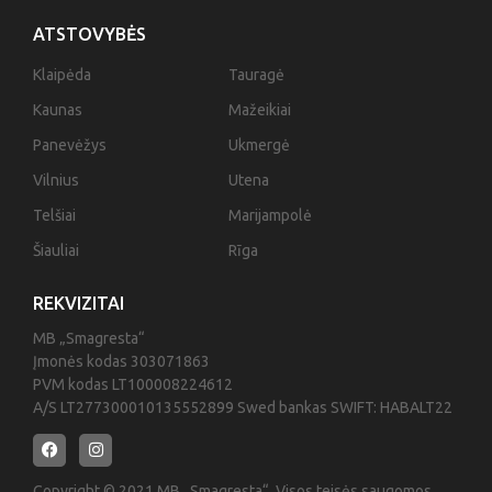
ATSTOVYBĖS
Klaipėda
Tauragė
Kaunas
Mažeikiai
Panevėžys
Ukmergė
Vilnius
Utena
Telšiai
Marijampolė
Šiauliai
Rīga
REKVIZITAI
MB „Smagresta“
Įmonės kodas 303071863
PVM kodas LT100008224612
A/S LT277300010135552899 Swed bankas SWIFT: HABALT22
Copyright © 2021 MB „Smagresta“. Visos teisės saugomos.