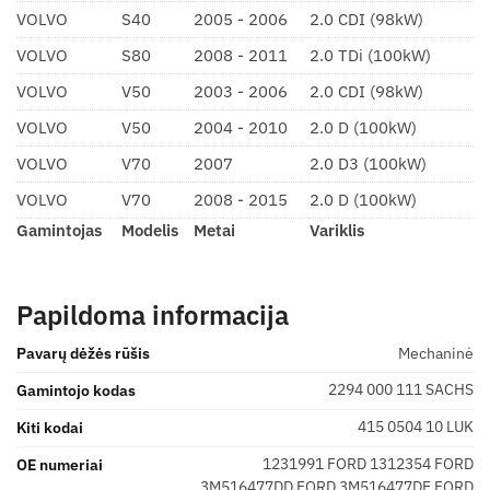
VOLVO
S40
2005 - 2006
2.0 CDI (98kW)
VOLVO
S80
2008 - 2011
2.0 TDi (100kW)
VOLVO
V50
2003 - 2006
2.0 CDI (98kW)
VOLVO
V50
2004 - 2010
2.0 D (100kW)
VOLVO
V70
2007
2.0 D3 (100kW)
VOLVO
V70
2008 - 2015
2.0 D (100kW)
Gamintojas
Modelis
Metai
Variklis
Papildoma informacija
Pavarų dėžės rūšis
Mechaninė
2294 000 111 SACHS
Gamintojo kodas
415 0504 10 LUK
Kiti kodai
1231991 FORD 1312354 FORD
OE numeriai
3M516477DD FORD 3M516477DE FORD